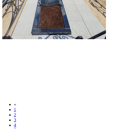
«
1
2
3
4