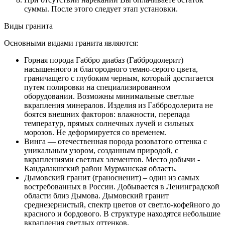
суммы. После этого следует этап установки.
Виды гранита
Основными видами гранита являются:
Горная порода Габбро диабаз (Габбродолерит)
насыщенного и благородного темно-серого цвета,
граничащего с глубоким черным, который достигается
путем полировки на специализированном
оборудовании. Возможны минимальные светлые
вкрапления минералов. Изделия из Габбродолерита не
боятся внешних факторов: влажности, перепада
температур, прямых солнечных лучей и сильных
морозов. Не деформируется со временем.
Винга — отечественная порода розоватого оттенка с
уникальным узором, созданным природой, с
вкраплениями светлых элементов. Место добычи -
Кандалакшский район Мурманская область.
Дымовский гранит (граносиенит) – один из самых
востребованных в России. Добывается в Ленинградской
области близ Дымова. Дымовский гранит
среднезернистый, спектр цветов от светло-кофейного до
красного и бордового. В структуре находятся небольшие
вкрапления светлых оттенков.