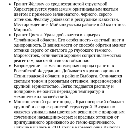
Гранит Жельтау со среднезернистой структурой.
Характеризуется узнаваемым оригинальным желтым
цветом с примесью зеленоватого, черного, серого
оттенков. Жельтау добывают в республике Казахстан.
Месторождение в Мойынкумском районе в 40 км от пос.
Мирный.
Гранит Цветок Урала добывается в карьерах
Челябинской области. Его особенность - светлый цвет и
однородность. В зависимости от способа обратки меняет
оттенки серого от светлого до глубокого темного.
Морозостоек, отличается хорошей сопротивляемостью
реагентам, высокой износостойкостью.
Возрождение – самая популярная порода гранита в
Российской Федерации. Добывается круглогодично в
Ленинградской области в районе Выборга. Отличается
светлым тоном и розоватым оттенком, неравномерной
крупной зернистостью. Легко поддается распилу и
полировке, не боится перепадов температур и
механических воздействий.
Многоцветный гранит породы Красногорский обладает
крупной и серднезернистой структурой. Визуально
является уникальным цветовым решением с природным
сочетанием насыщенно-серых и красных оттенков от
приглушенного оранжевого до темно-коричневого.
Добыча началась в 2021 году в карьерах близ Выборга.