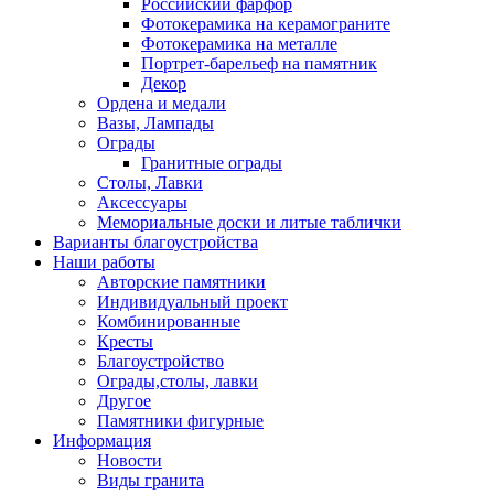
Российский фарфор
Фотокерамика на керамограните
Фотокерамика на металле
Портрет-барельеф на памятник
Декор
Ордена и медали
Вазы, Лампады
Ограды
Гранитные ограды
Столы, Лавки
Аксессуары
Мемориальные доски и литые таблички
Варианты благоустройства
Наши работы
Авторские памятники
Индивидуальный проект
Комбинированные
Кресты
Благоустройство
Ограды,столы, лавки
Другое
Памятники фигурные
Информация
Новости
Виды гранита