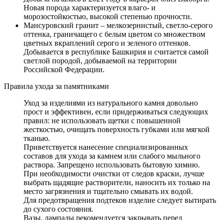
Новая порода характеризуется влаго- и
морозостойкостью, высокой степенью прочности.
Мансуровский гранит – мелкозернистый, светло-серого
оттенка, граничащего с белым цветом со множеством
цветных вкраплений серого и зеленого оттенков.
Добывается в республике Башкирия и считается самой
светлой породой, добываемой на территории
Российской Федерации.
Правила ухода за памятниками
Уход за изделиями из натурального камня довольно
прост и эффективен, если придерживаться следующих
правил: не использовать щетки с повышенной
жесткостью, очищать поверхность губками или мягкой
тканью.
Приветствуется нанесение специализированных
составов для ухода за камнем или слабого мыльного
раствора. Запрещено использовать бытовую химию.
При необходимости очистки от следов краски, лучше
выбрать щадящие растворители, наносить их только на
место загрязнения и тщательно смывать их водой.
Для предотвращения подтеков изделие следует вытирать
до сухого состояния.
Вазы, лампады рекомендуется закрывать перед