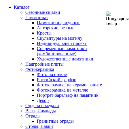
Каталог
Сезонные скидки
Памятники
Памятники фигурные
Авторские, резные
Кресты
Скульптуры на могилу
Индивидуальный проект
Современные памятники
(комбинированные)
Художественные памятники
Надгробные плиты
Фотокерамика
Фото на стекле
Российский фарфор
Фотокерамика на керамограните
Фотокерамика на металле
Портрет-барельеф на памятник
Декор
Ордена и медали
Вазы, Лампады
Ограды
Гранитные ограды
Столы, Лавки