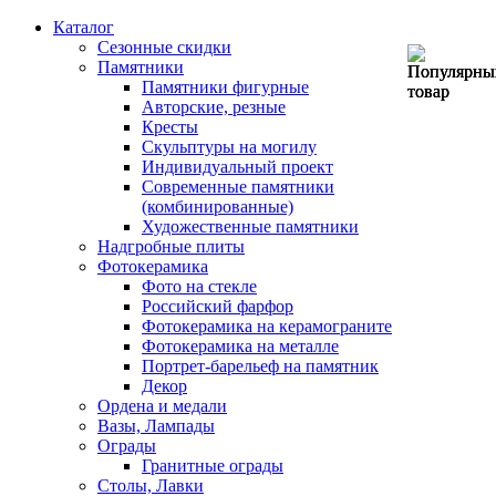
Каталог
Сезонные скидки
Памятники
Памятники фигурные
Авторские, резные
Кресты
Скульптуры на могилу
Индивидуальный проект
Современные памятники
(комбинированные)
Художественные памятники
Надгробные плиты
Фотокерамика
Фото на стекле
Российский фарфор
Фотокерамика на керамограните
Фотокерамика на металле
Портрет-барельеф на памятник
Декор
Ордена и медали
Вазы, Лампады
Ограды
Гранитные ограды
Столы, Лавки