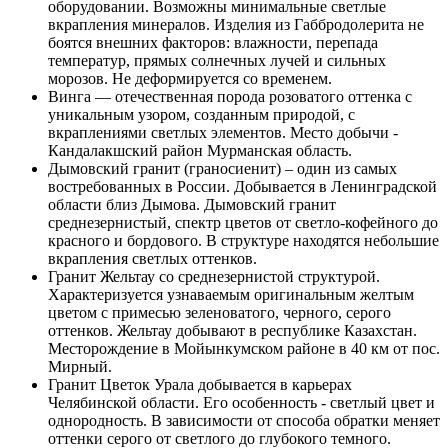
оборудовании. Возможны минимальные светлые
вкрапления минералов. Изделия из Габбродолерита не
боятся внешних факторов: влажности, перепада
температур, прямых солнечных лучей и сильных
морозов. Не деформируется со временем.
Винга — отечественная порода розоватого оттенка с
уникальным узором, созданным природой, с
вкраплениями светлых элементов. Место добычи -
Кандалакшский район Мурманская область.
Дымовский гранит (граносиенит) – один из самых
востребованных в России. Добывается в Ленинградской
области близ Дымова. Дымовский гранит
среднезернистый, спектр цветов от светло-кофейного до
красного и бордового. В структуре находятся небольшие
вкрапления светлых оттенков.
Гранит Жельтау со среднезернистой структурой.
Характеризуется узнаваемым оригинальным желтым
цветом с примесью зеленоватого, черного, серого
оттенков. Жельтау добывают в республике Казахстан.
Месторождение в Мойынкумском районе в 40 км от пос.
Мирный.
Гранит Цветок Урала добывается в карьерах
Челябинской области. Его особенность - светлый цвет и
однородность. В зависимости от способа обратки меняет
оттенки серого от светлого до глубокого темного.