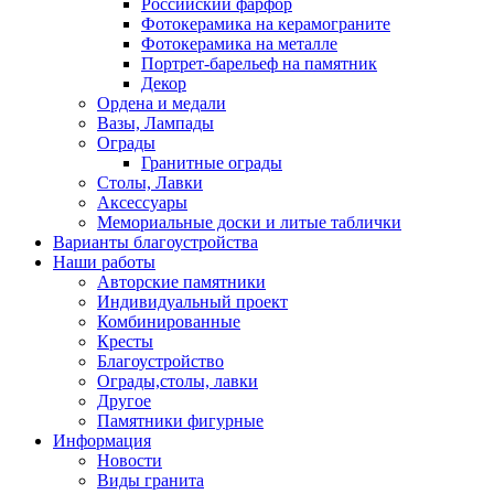
Российский фарфор
Фотокерамика на керамограните
Фотокерамика на металле
Портрет-барельеф на памятник
Декор
Ордена и медали
Вазы, Лампады
Ограды
Гранитные ограды
Столы, Лавки
Аксессуары
Мемориальные доски и литые таблички
Варианты благоустройства
Наши работы
Авторские памятники
Индивидуальный проект
Комбинированные
Кресты
Благоустройство
Ограды,столы, лавки
Другое
Памятники фигурные
Информация
Новости
Виды гранита