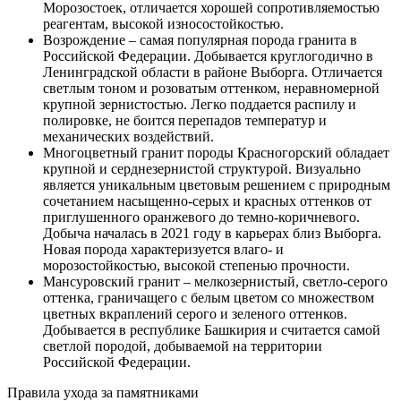
Морозостоек, отличается хорошей сопротивляемостью
реагентам, высокой износостойкостью.
Возрождение – самая популярная порода гранита в
Российской Федерации. Добывается круглогодично в
Ленинградской области в районе Выборга. Отличается
светлым тоном и розоватым оттенком, неравномерной
крупной зернистостью. Легко поддается распилу и
полировке, не боится перепадов температур и
механических воздействий.
Многоцветный гранит породы Красногорский обладает
крупной и серднезернистой структурой. Визуально
является уникальным цветовым решением с природным
сочетанием насыщенно-серых и красных оттенков от
приглушенного оранжевого до темно-коричневого.
Добыча началась в 2021 году в карьерах близ Выборга.
Новая порода характеризуется влаго- и
морозостойкостью, высокой степенью прочности.
Мансуровский гранит – мелкозернистый, светло-серого
оттенка, граничащего с белым цветом со множеством
цветных вкраплений серого и зеленого оттенков.
Добывается в республике Башкирия и считается самой
светлой породой, добываемой на территории
Российской Федерации.
Правила ухода за памятниками