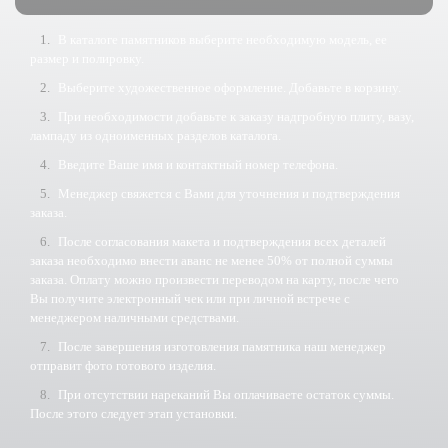
В каталоге памятников выберите необходимую модель, ее
размер и полировку.
Выберите художественное оформление. Добавьте в корзину.
При необходимости добавьте к заказу надгробную плиту, вазу,
лампаду из одноименных разделов каталога.
Введите Ваше имя и контактный номер телефона.
Менеджер свяжется с Вами для уточнения и подтверждения
заказа.
После согласования макета и подтверждения всех деталей
заказа необходимо внести аванс не менее 50% от полной суммы
заказа. Оплату можно произвести переводом на карту, после чего
Вы получите электронный чек или при личной встрече с
менеджером наличными средствами.
После завершения изготовления памятника наш менеджер
отправит фото готового изделия.
При отсутствии нареканий Вы оплачиваете остаток суммы.
После этого следует этап установки.