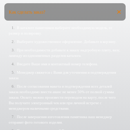
Как сделать заказ?
В каталоге памятников выберите необходимую модель, ее
размер и полировку.
Выберите художественное оформление. Добавьте в корзину.
При необходимости добавьте к заказу надгробную плиту, вазу,
лампаду из одноименных разделов каталога.
Введите Ваше имя и контактный номер телефона.
Менеджер свяжется с Вами для уточнения и подтверждения
заказа.
После согласования макета и подтверждения всех деталей
заказа необходимо внести аванс не менее 50% от полной суммы
заказа. Оплату можно произвести переводом на карту, после чего
Вы получите электронный чек или при личной встрече с
менеджером наличными средствами.
После завершения изготовления памятника наш менеджер
отправит фото готового изделия.