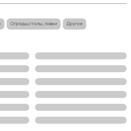
о
Ограды,столы, лавки
Другое