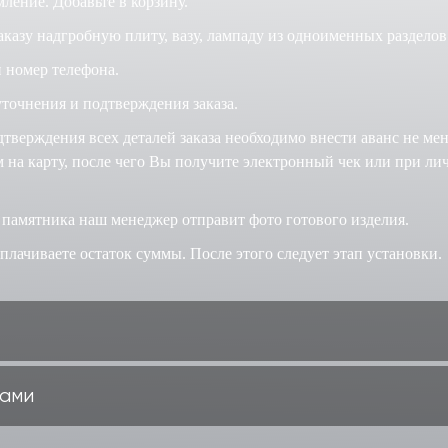
ление. Добавьте в корзину.
аказу надгробную плиту, вазу, лампаду из одноименных разделов
 номер телефона.
точнения и подтверждения заказа.
дтверждения всех деталей заказа необходимо внести аванс не ме
на карту, после чего Вы получите электронный чек или при ли
 памятника наш менеджер отправит фото готового изделия.
лачиваете остаток суммы. После этого следует этап установки.
ками