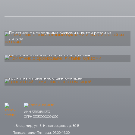
Памятник с накладными буквами и литой розой из
латуни
Памятник с бронзовыми литыми буквами
Гранитный памятник с цветочницей.
ИНН 331501814313
ОГРН 323330000024070
г. Владимир, ул. Б. Нижегородская д. 80 В
Понедельник-Пятница: 09:00-19:00