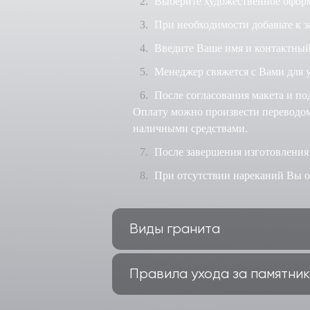
Выберите художественное оформ
При необходимости добавьте к з
Введите Ваше имя и контактный
Менеджер свяжется с Вами для у
После согласования макета и по
Оплату можно произвести переводом 
наличными средствами.
После завершения изготовления
При отсутствии нареканий Вы оп
Виды гранита
Правила ухода за памятни