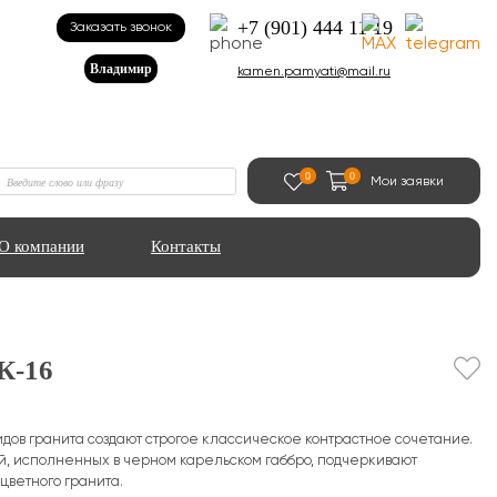
+7 (901) 444 11 19
Заказать звонок
Владимир
kamen.pamyati@mail.ru
0
0
Мои заявки
О компании
Контакты
К-16
идов гранита создают строгое классическое контрастное сочетание.
й, исполненных в черном карельском габбро, подчеркивают
ветного гранита.