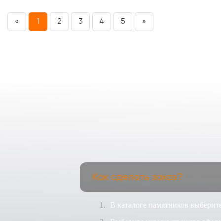
«
1
2
3
4
5
»
Как сделать заказ?
В каталоге памятников выберите