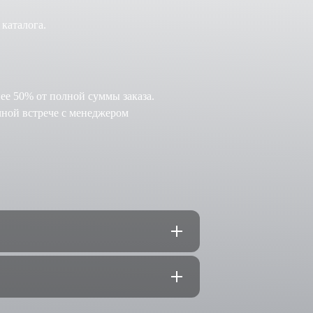
 каталога.
нее 50% от полной суммы заказа.
чной встрече с менеджером