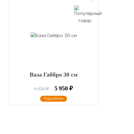
Ваза Габбро 30 см
5 950
₽
6 350
₽
Подробнее