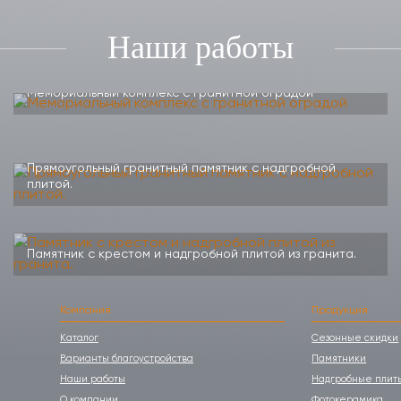
Наши работы
Мемориальный комплекс с гранитной оградой
Прямоугольный гранитный памятник с надгробной
плитой.
Памятник с крестом и надгробной плитой из гранита.
Компания
Продукция
Каталог
Сезонные скидки
Варианты благоустройства
Памятники
Наши работы
Надгробные плит
О компании
Фотокерамика