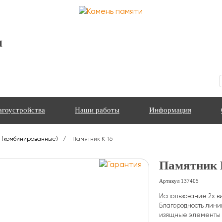
я
агоустройства
Наши работы
Информация
 (комбинированные)
Памятник К-16
Памятник 
Артикул
137405
Использование 2х в
Благородность лини
изящные элементы ц