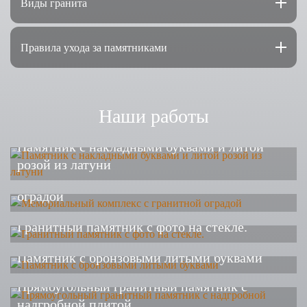
Виды гранита
Правила ухода за памятниками
Наши работы
Памятник с накладными буквами и литой
розой из латуни
Мемориальный комплекс с гранитной
оградой
Гранитный памятник с фото на стекле.
Памятник с бронзовыми литыми буквами
Прямоугольный гранитный памятник с
надгробной плитой.