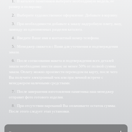
В каталоге памятников выберите необходимую модель, ее
размер и полировку.
Выберите художественное оформление. Добавьте в корзину.
При необходимости добавьте к заказу надгробную плиту, вазу,
лампаду из одноименных разделов каталога.
Введите Ваше имя и контактный номер телефона.
Менеджер свяжется с Вами для уточнения и подтверждения
заказа.
После согласования макета и подтверждения всех деталей
заказа необходимо внести аванс не менее 50% от полной суммы
заказа. Оплату можно произвести переводом на карту, после чего
Вы получите электронный чек или при личной встрече с
менеджером наличными средствами.
После завершения изготовления памятника наш менеджер
отправит фото готового изделия.
При отсутствии нареканий Вы оплачиваете остаток суммы.
После этого следует этап установки.