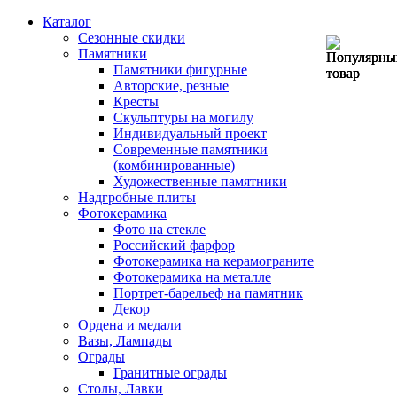
Каталог
Сезонные скидки
Памятники
Памятники фигурные
Авторские, резные
Кресты
Скульптуры на могилу
Индивидуальный проект
Современные памятники
(комбинированные)
Художественные памятники
Надгробные плиты
Фотокерамика
Фото на стекле
Российский фарфор
Фотокерамика на керамограните
Фотокерамика на металле
Портрет-барельеф на памятник
Декор
Ордена и медали
Вазы, Лампады
Ограды
Гранитные ограды
Столы, Лавки