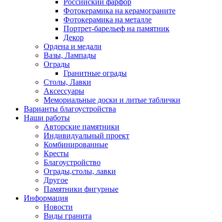
Российский фарфор
Фотокерамика на керамограните
Фотокерамика на металле
Портрет-барельеф на памятник
Декор
Ордена и медали
Вазы, Лампады
Ограды
Гранитные ограды
Столы, Лавки
Аксессуары
Мемориальные доски и литые таблички
Варианты благоустройства
Наши работы
Авторские памятники
Индивидуальный проект
Комбинированные
Кресты
Благоустройство
Ограды,столы, лавки
Другое
Памятники фигурные
Информация
Новости
Виды гранита