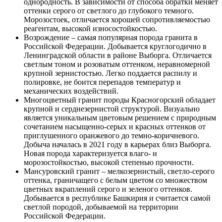
однородность. В зависимости от способа обратки меняет
оттенки серого от светлого до глубокого темного.
Морозостоек, отличается хорошей сопротивляемостью
реагентам, высокой износостойкостью.
Возрождение – самая популярная порода гранита в
Российской Федерации. Добывается круглогодично в
Ленинградской области в районе Выборга. Отличается
светлым тоном и розоватым оттенком, неравномерной
крупной зернистостью. Легко поддается распилу и
полировке, не боится перепадов температур и
механических воздействий.
Многоцветный гранит породы Красногорский обладает
крупной и серднезернистой структурой. Визуально
является уникальным цветовым решением с природным
сочетанием насыщенно-серых и красных оттенков от
приглушенного оранжевого до темно-коричневого.
Добыча началась в 2021 году в карьерах близ Выборга.
Новая порода характеризуется влаго- и
морозостойкостью, высокой степенью прочности.
Мансуровский гранит – мелкозернистый, светло-серого
оттенка, граничащего с белым цветом со множеством
цветных вкраплений серого и зеленого оттенков.
Добывается в республике Башкирия и считается самой
светлой породой, добываемой на территории
Российской Федерации.