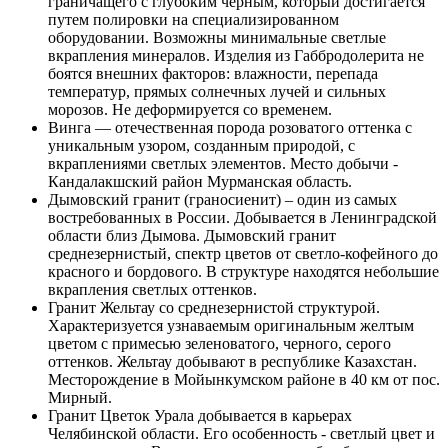
граничащего с глубоким черным, который достигается
путем полировки на специализированном
оборудовании. Возможны минимальные светлые
вкрапления минералов. Изделия из Габбродолерита не
боятся внешних факторов: влажности, перепада
температур, прямых солнечных лучей и сильных
морозов. Не деформируется со временем.
Винга — отечественная порода розоватого оттенка с
уникальным узором, созданным природой, с
вкраплениями светлых элементов. Место добычи -
Кандалакшский район Мурманская область.
Дымовский гранит (граносиенит) – один из самых
востребованных в России. Добывается в Ленинградской
области близ Дымова. Дымовский гранит
среднезернистый, спектр цветов от светло-кофейного до
красного и бордового. В структуре находятся небольшие
вкрапления светлых оттенков.
Гранит Жельтау со среднезернистой структурой.
Характеризуется узнаваемым оригинальным желтым
цветом с примесью зеленоватого, черного, серого
оттенков. Жельтау добывают в республике Казахстан.
Месторождение в Мойынкумском районе в 40 км от пос.
Мирный.
Гранит Цветок Урала добывается в карьерах
Челябинской области. Его особенность - светлый цвет и