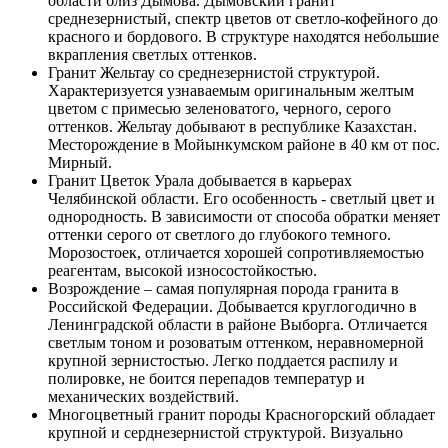
области близ Дымова. Дымовский гранит
среднезернистый, спектр цветов от светло-кофейного до
красного и бордового. В структуре находятся небольшие
вкрапления светлых оттенков.
Гранит Жельтау со среднезернистой структурой.
Характеризуется узнаваемым оригинальным желтым
цветом с примесью зеленоватого, черного, серого
оттенков. Жельтау добывают в республике Казахстан.
Месторождение в Мойынкумском районе в 40 км от пос.
Мирный.
Гранит Цветок Урала добывается в карьерах
Челябинской области. Его особенность - светлый цвет и
однородность. В зависимости от способа обратки меняет
оттенки серого от светлого до глубокого темного.
Морозостоек, отличается хорошей сопротивляемостью
реагентам, высокой износостойкостью.
Возрождение – самая популярная порода гранита в
Российской Федерации. Добывается круглогодично в
Ленинградской области в районе Выборга. Отличается
светлым тоном и розоватым оттенком, неравномерной
крупной зернистостью. Легко поддается распилу и
полировке, не боится перепадов температур и
механических воздействий.
Многоцветный гранит породы Красногорский обладает
крупной и серднезернистой структурой. Визуально