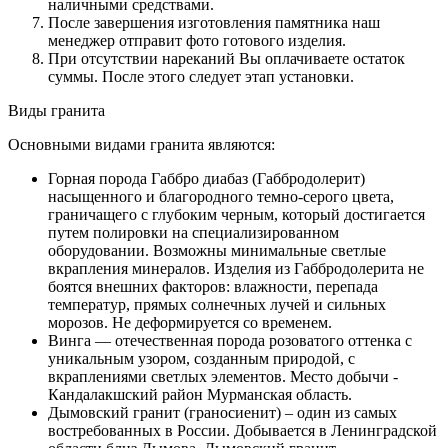
наличными средствами.
После завершения изготовления памятника наш
менеджер отправит фото готового изделия.
При отсутствии нареканий Вы оплачиваете остаток
суммы. После этого следует этап установки.
Виды гранита
Основными видами гранита являются:
Горная порода Габбро диабаз (Габбродолерит)
насыщенного и благородного темно-серого цвета,
граничащего с глубоким черным, который достигается
путем полировки на специализированном
оборудовании. Возможны минимальные светлые
вкрапления минералов. Изделия из Габбродолерита не
боятся внешних факторов: влажности, перепада
температур, прямых солнечных лучей и сильных
морозов. Не деформируется со временем.
Винга — отечественная порода розоватого оттенка с
уникальным узором, созданным природой, с
вкраплениями светлых элементов. Место добычи -
Кандалакшский район Мурманская область.
Дымовский гранит (граносиенит) – один из самых
востребованных в России. Добывается в Ленинградской