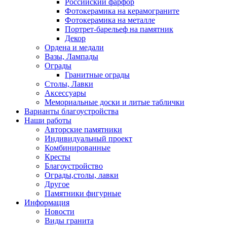
Российский фарфор
Фотокерамика на керамограните
Фотокерамика на металле
Портрет-барельеф на памятник
Декор
Ордена и медали
Вазы, Лампады
Ограды
Гранитные ограды
Столы, Лавки
Аксессуары
Мемориальные доски и литые таблички
Варианты благоустройства
Наши работы
Авторские памятники
Индивидуальный проект
Комбинированные
Кресты
Благоустройство
Ограды,столы, лавки
Другое
Памятники фигурные
Информация
Новости
Виды гранита