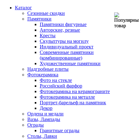
Каталог
Сезонные скидки
Памятники
Памятники фигурные
Авторские, резные
Кресты
Скульптуры на могилу
Индивидуальный проект
Современные памятники
(комбинированные)
Художественные памятники
Надгробные плиты
Фотокерамика
Фото на стекле
Российский фарфор
Фотокерамика на керамограните
Фотокерамика на металле
Портрет-барельеф на памятник
Декор
Ордена и медали
Вазы, Лампады
Ограды
Гранитные ограды
Столы, Лавки