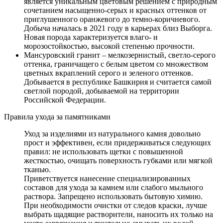
является уникальным цветовым решением с природным
сочетанием насыщенно-серых и красных оттенков от
приглушенного оранжевого до темно-коричневого.
Добыча началась в 2021 году в карьерах близ Выборга.
Новая порода характеризуется влаго- и
морозостойкостью, высокой степенью прочности.
Мансуровский гранит – мелкозернистый, светло-серого
оттенка, граничащего с белым цветом со множеством
цветных вкраплений серого и зеленого оттенков.
Добывается в республике Башкирия и считается самой
светлой породой, добываемой на территории
Российской Федерации.
Правила ухода за памятниками
Уход за изделиями из натурального камня довольно
прост и эффективен, если придерживаться следующих
правил: не использовать щетки с повышенной
жесткостью, очищать поверхность губками или мягкой
тканью.
Приветствуется нанесение специализированных
составов для ухода за камнем или слабого мыльного
раствора. Запрещено использовать бытовую химию.
При необходимости очистки от следов краски, лучше
выбрать щадящие растворители, наносить их только на